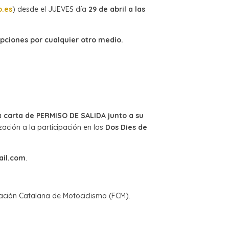
o.es
) desde el JUEVES día
29 de abril a las
ipciones por cualquier otro medio.
la
carta de PERMISO DE SALIDA junto a su
zación a la participación en los
Dos Dies de
ail.com
.
eración Catalana de Motociclismo (FCM).