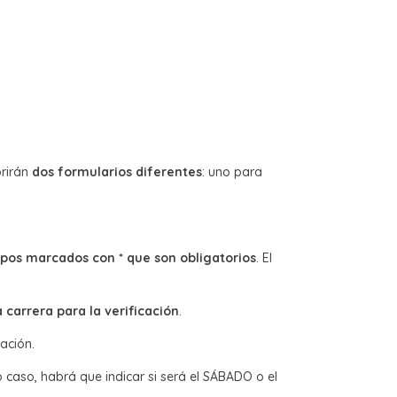
brirán
dos formularios diferentes
: uno para
mpos marcados con * que son obligatorios
. El
a carrera para la verificación
.
ación.
 caso, habrá que indicar si será el SÁBADO o el