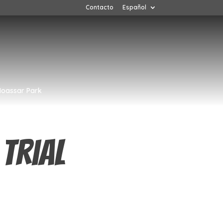
Contacto
Español
oassar Park
Trial