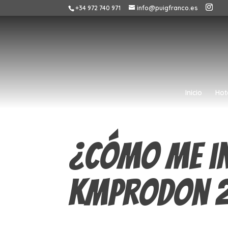
+34 972 740 971
info@puigfranco.es
Inicio
Hot
¿Cómo me in
Kmprodon 