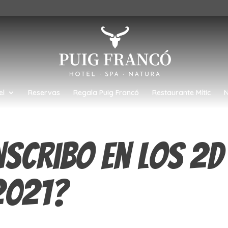
el
Reservas
Regala Puig Francó
Restaurante Mític
N
scribo en los 2D 
2021?