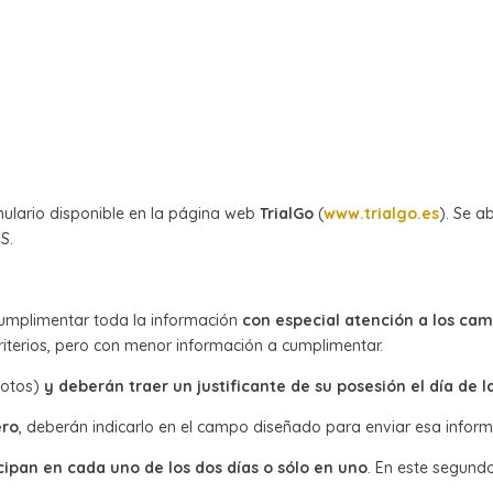
rmulario disponible en la página web
TrialGo
(
www.trialgo.es
). Se a
S.
cumplimentar toda la información
con especial atención a los ca
riterios, pero con menor información a cumplimentar.
lotos)
y deberán traer un justificante de su posesión el día de l
ero
, deberán indicarlo en el campo diseñado para enviar esa inform
cipan en cada uno de los dos días o sólo en uno
. En este segundo