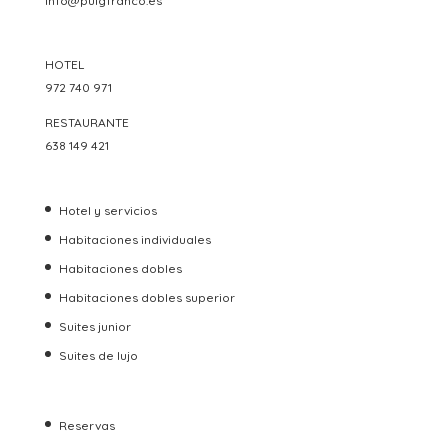
info@puigfranco.es
HOTEL
972 740 971
RESTAURANTE
638 149 421
Hotel y servicios
Habitaciones individuales
Habitaciones dobles
Habitaciones dobles superior
Suites junior
Suites de lujo
Reservas