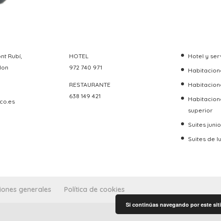
nt Rubí,
HOTEL
Hotel y ser
don
972 740 971
Habitacione
RESTAURANTE
Habitacion
638 149 421
Habitacion
co.es
superior
Suites junio
Suites de l
iones generales
Política de cookies
Si continúas navegando por este siti