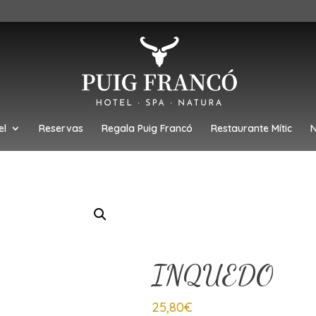
el
Reservas
Regala Puig Francó
Restaurante Mític
N
INQUEDO
25,80
€