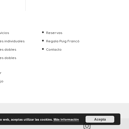
vicios
Reservas
s individuales
Regala Puig Francó
es dobles
Contacto
es dobles
r
ujo
Acepta
o web, aceptas utilizar las cookies.
Más información