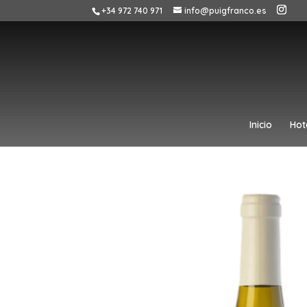
+34 972 740 971
info@puigfranco.es
Inicio
Hot