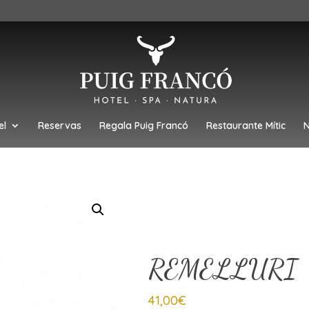
el
Reservas
Regala Puig Francó
Restaurante Mític
N
REMELLURI
41,00
€