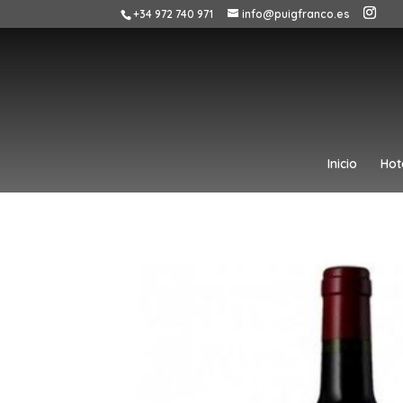
+34 972 740 971
info@puigfranco.es
Inicio
Hot