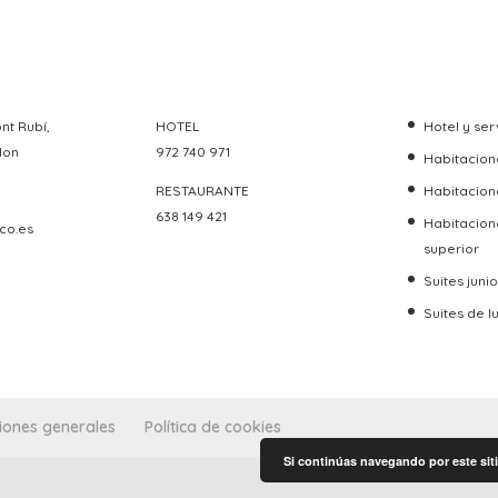
nt Rubí,
HOTEL
Hotel y ser
don
972 740 971
Habitacione
RESTAURANTE
Habitacion
638 149 421
Habitacion
co.es
superior
Suites junio
Suites de l
iones generales
Política de cookies
Si continúas navegando por este siti