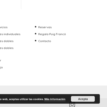
vicios
Reservas
s individuales
Regala Puig Francó
es dobles
Contacto
es dobles
r
ujo
Acepta
o web, aceptas utilizar las cookies.
Más información