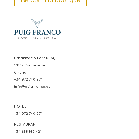
Urbanizació Font Rubí,
17867 Camprodon
Girona
+34 972 740 971
info@puigfranco.es
HOTEL
+34 972 740 971
RESTAURANT
+34 638 149 421