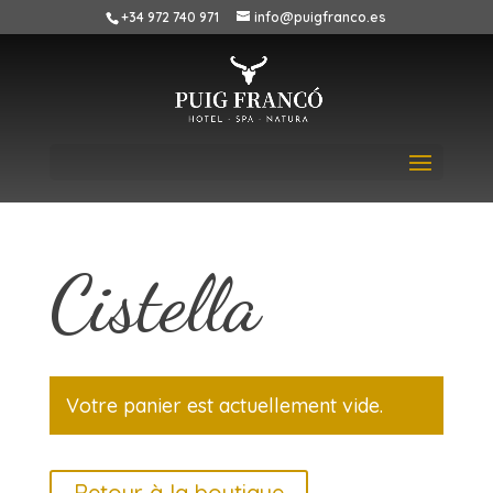
+34 972 740 971
info@puigfranco.es
Cistella
Votre panier est actuellement vide.
Retour à la boutique