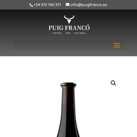
+34 972 740 971
info@puigfranco.es