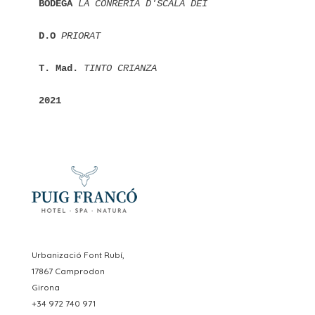
BODEGA 
LA CONRERIA D'SCALA DEI
D.O 
PRIORAT
T. Mad. 
TINTO CRIANZA
2021
Urbanizació Font Rubí,
17867 Camprodon
Girona
+34 972 740 971