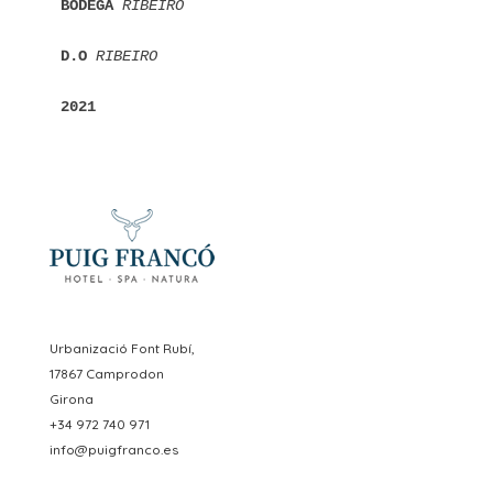
BODEGA 
RIBEIRO
D.O 
RIBEIRO
2021
Urbanizació Font Rubí,
17867 Camprodon
Girona
+34 972 740 971
info@puigfranco.es