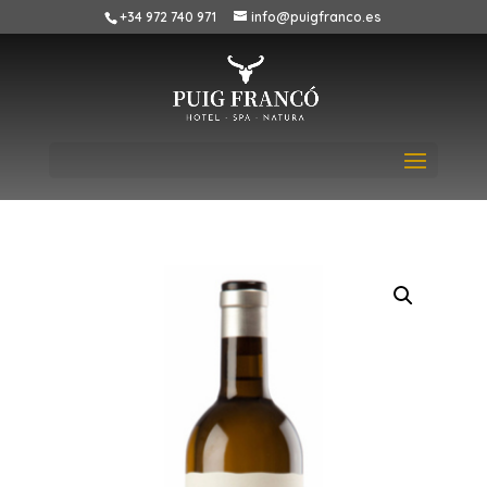
+34 972 740 971
info@puigfranco.es