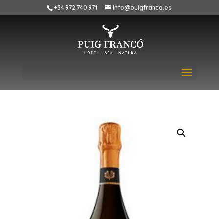
+34 972 740 971
info@puigfranco.es