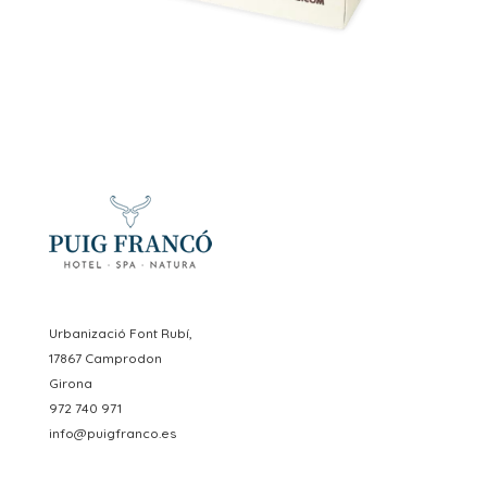
Urbanizació Font Rubí,
17867 Camprodon
Girona
972 740 971
info@puigfranco.es