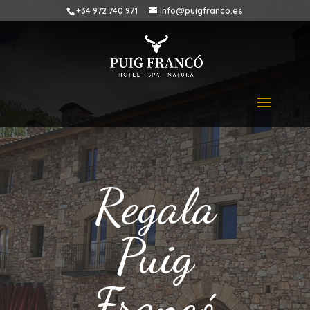
+34 972 740 971
info@puigfranco.es
Regala
Puig
Francó