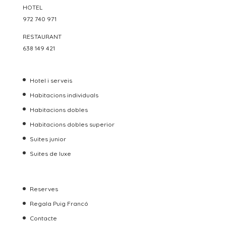
HOTEL
972 740 971
RESTAURANT
638 149 421
Hotel i serveis
Habitacions individuals
Habitacions dobles
Habitacions dobles superior
Suites junior
Suites de luxe
Reserves
Regala Puig Francó
Contacte