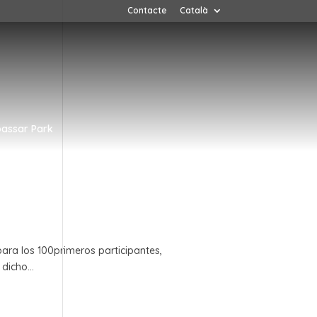
Contacte
Català
assar Park
ara los 100primeros participantes,
dicho...