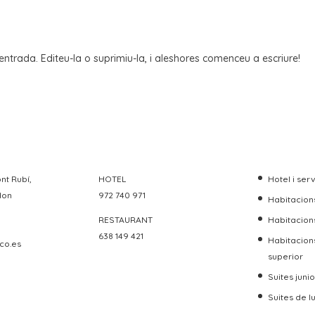
ntrada. Editeu-la o suprimiu-la, i aleshores comenceu a escriure!
nt Rubí,
HOTEL
Hotel i ser
don
972 740 971
Habitacions
RESTAURANT
Habitacion
638 149 421
Habitacion
co.es
superior
Suites junio
Suites de l