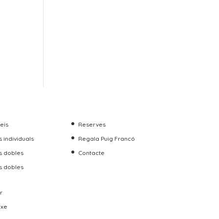
veis
Reserves
 individuals
Regala Puig Francó
s dobles
Contacte
s dobles
r
uxe