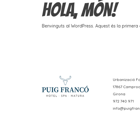
Hola, món!
Benvinguts al WordPress. Aquest és la primera e
Urbanizació Fo
17867 Campro
Girona
972 740 971
info@puigfran