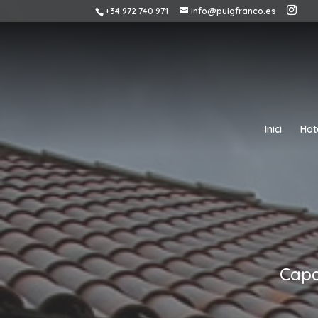
+34 972 740 971
info@puigfranco.es
Inici
Hot
Capa