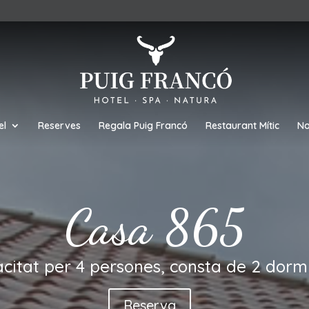
el
Reserves
Regala Puig Francó
Restaurant Mític
No
Casa 865
citat per 4 persones, consta de 2 dormi
Reserva