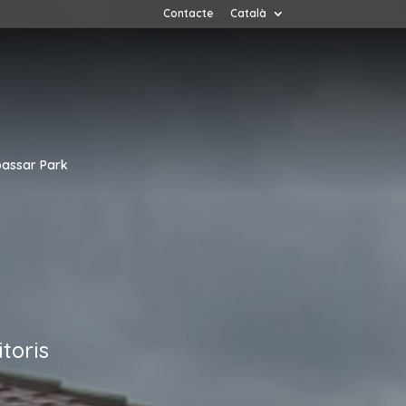
Contacte
Català
assar Park
toris