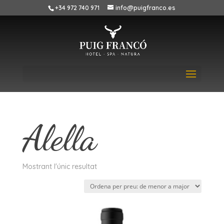
+34 972 740 971
info@puigfranco.es
Alella
Mostrant l'únic resultat