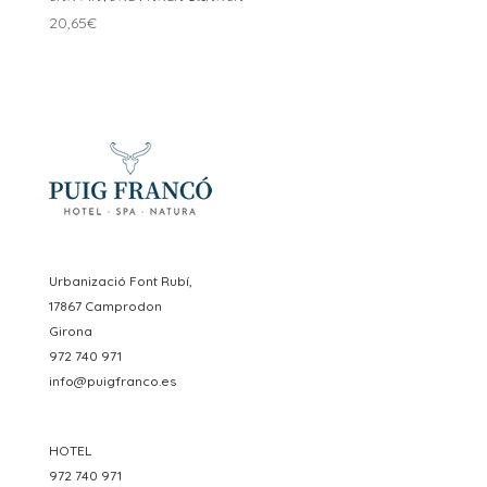
20,65
€
Urbanizació Font Rubí,
17867 Camprodon
Girona
972 740 971
info@puigfranco.es
HOTEL
972 740 971