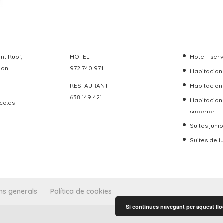
nt Rubí,
HOTEL
Hotel i ser
don
972 740 971
Habitacions
RESTAURANT
Habitacion
638 149 421
Habitacion
co.es
superior
Suites junio
Suites de l
ns generals
Política de cookies
Si continues navegant per aquest lloc