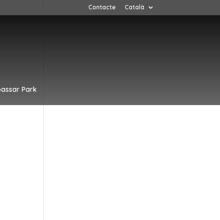
Contacte
Català
assar Park