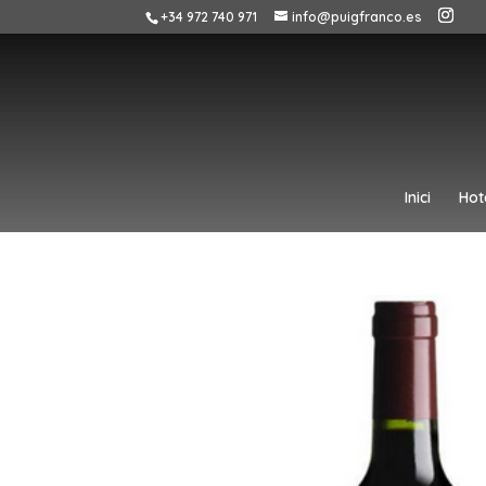
+34 972 740 971
info@puigfranco.es
Inici
Hot