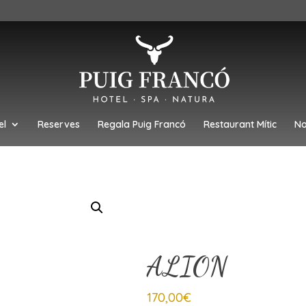
el
Reserves
Regala Puig Francó
Restaurant Mític
No
ALION
170,00
€