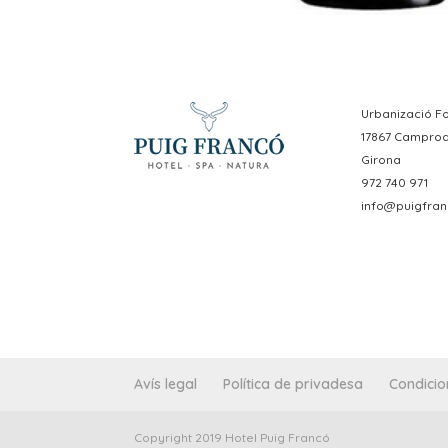
Urbanizació Fo
17867 Campro
Girona
972 740 971
info@puigfran
Avís legal
Política de privadesa
Condicio
Copyright 2019 Hotel Puig Francó