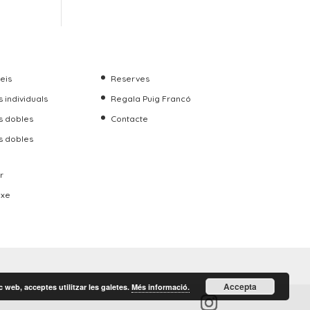
veis
Reserves
 individuals
Regala Puig Francó
s dobles
Contacte
s dobles
r
uxe
Accepta
 web, acceptes utilitzar les galetes.
Més informació.