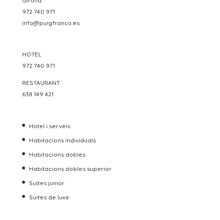
Girona
972 740 971
info@puigfranco.es
HOTEL
972 740 971
RESTAURANT
638 149 421
Hotel i serveis
Habitacions individuals
Habitacions dobles
Habitacions dobles superior
Suites junior
Suites de luxe