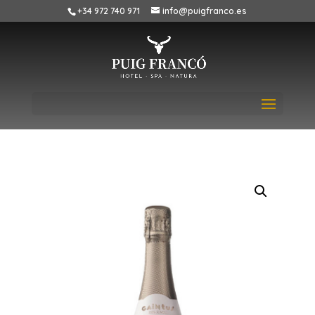
+34 972 740 971
info@puigfranco.es