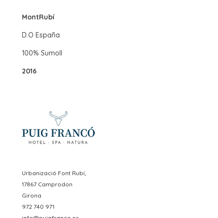
MontRubí
D.O España
100% Sumoll
2016
Urbanizació Font Rubí,
17867 Camprodon
Girona
972 740 971
info@puigfranco.es