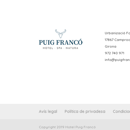
Urbanizació Fo
17867 Campro
Girona
972 740 971
info@puigfran
Avís legal
Política de privadesa
Condicio
Copyright 2019 Hotel Puig Francó