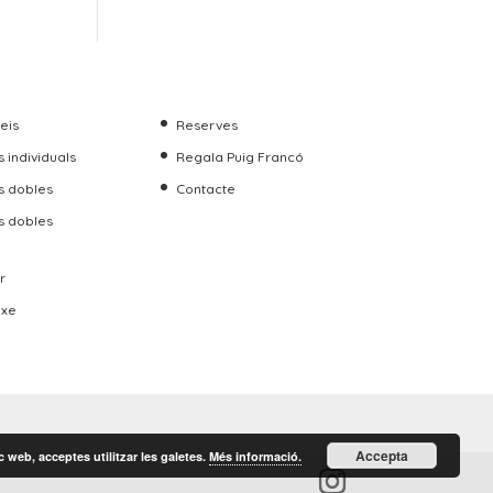
veis
Reserves
 individuals
Regala Puig Francó
s dobles
Contacte
s dobles
r
uxe
Accepta
 web, acceptes utilitzar les galetes.
Més informació.