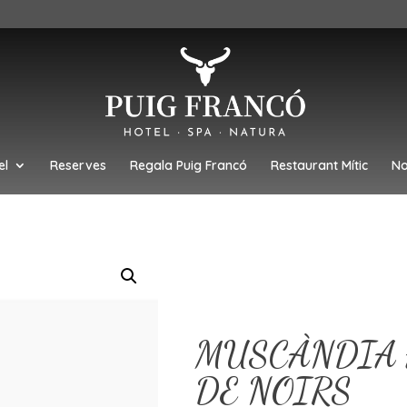
el
Reserves
Regala Puig Francó
Restaurant Mític
No
MUSCÀNDIA 
DE NOIRS