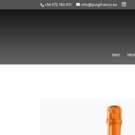
+34 972 740 971
info@puigfranco.es
Inici
Hot