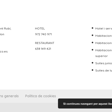
nt Rubí,
HOTEL
Hotel i ser
don
972 740 971
Habitacions
RESTAURANT
Habitacion
638 149 421
Habitacion
co.es
superior
Suites junio
Suites de l
ns generals
Política de cookies
Si continues navegant per aquest lloc