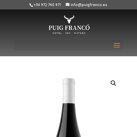
+34 972 740 971
info@puigfranco.es