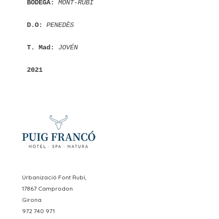
BODEGA:
MONT-RUBI
D.O:
PENEDÈS
T. Mad:
JOVÉN
2021
Urbanizació Font Rubí,
17867 Camprodon
Girona
972 740 971