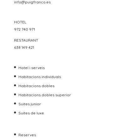
info@puigfranco.es
HOTEL
972 740 971
RESTAURANT
638 149 421
Hotel i serveis
Habitacions individuals
Habitacions dobles
Habitacions dobles superior
Suites junior
Suites de luxe
Reserves