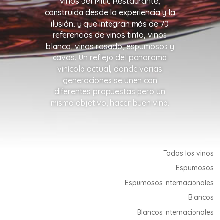
vinos del Mític Restaurante,
construida desde la experiencia y la
ilusión, y que integran más de 70
referencias de vinos tinto, vinos
blanco, vinos rosado, espumosos y
cavas. Un reflejo del panorama
vinícola actual, donde varias
generaciones se unen con
diferentes propuestas pero un
mismo objetivo, hacer buen vino.
Todos los vinos
Espumosos
Espumosos Internacionales
Blancos
Blancos Internacionales