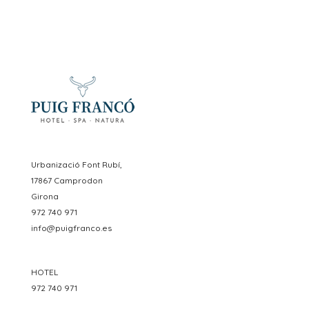
Urbanizació Font Rubí,
17867 Camprodon
Girona
972 740 971
info@puigfranco.es
HOTEL
972 740 971