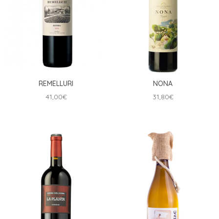
REMELLURI
NONA
41,00
€
31,80
€