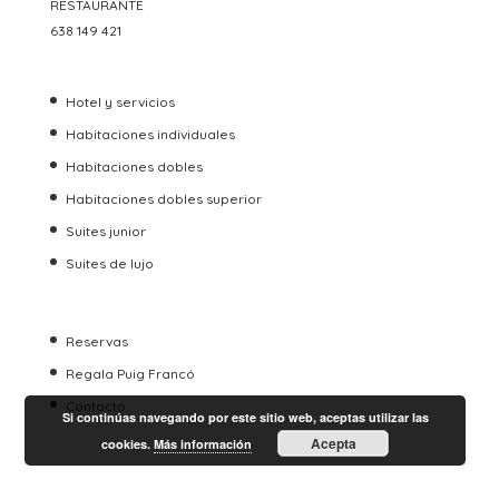
RESTAURANTE
638 149 421
Hotel y servicios
Habitaciones individuales
Habitaciones dobles
Habitaciones dobles superior
Suites junior
Suites de lujo
Reservas
Regala Puig Francó
Contacto
Si continúas navegando por este sitio web, aceptas utilizar las
Acepta
cookies.
Más información