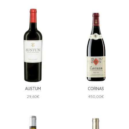
AUSTUM
CORNAS
29,60
€
450,00
€