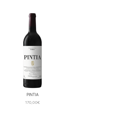
PINTIA
170,00
€