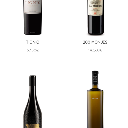
TIONIO
200 MONJES
37,50
€
143,60
€