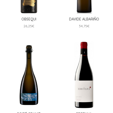
OBSEQUI
DAVIDE ALBARIÑO
26,25
€
34,75
€