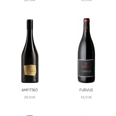
AMFITRIÓ
FURVUS
28,50
€
36,50
€