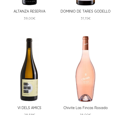
ALTANZA RESERVA
DOMINIO DE TARES GODELLO
39,00
€
31,15
€
VI DELS AMICS
Chivite Las Fincas Rosado
28,58
€
18,00
€