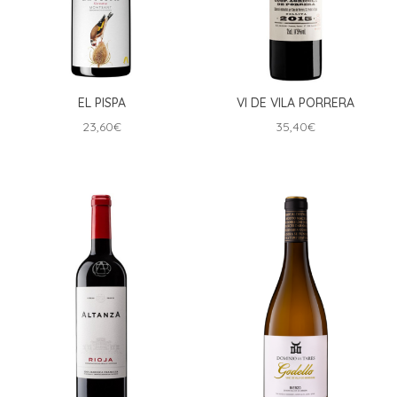
EL PISPA
VI DE VILA PORRERA
23,60
€
35,40
€