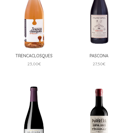
TRENCACLOSQUES
PASCONA
23,00
€
27,50
€