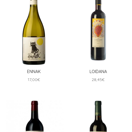
ENNAK
LOIDANA
17,00
€
28,45
€