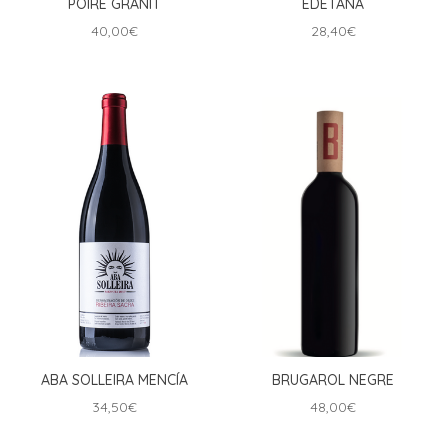
POIRÉ GRANIT
EDETANA
40,00
€
28,40
€
ABA SOLLEIRA MENCÍA
BRUGAROL NEGRE
34,50
€
48,00
€